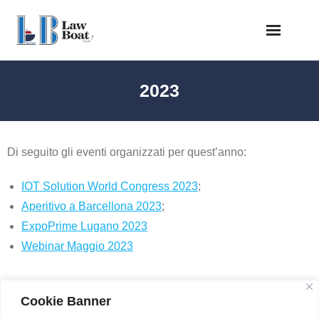
Skip
to
content
2023
Di seguito gli eventi organizzati per quest’anno:
IOT Solution World Congress 2023
;
Aperitivo a Barcellona 2023
;
ExpoPrime Lugano 2023
Webinar Maggio 2023
Cookie Banner
Developed by
Shuttle Themes
. Powered by
WordPress
.