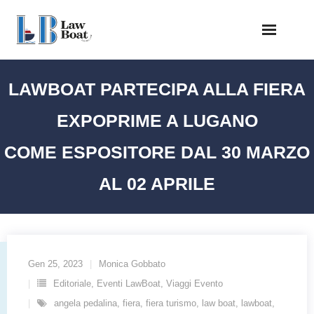
Skip
to
content
LAWBOAT PARTECIPA ALLA FIERA
EXPOPRIME A LUGANO
COME ESPOSITORE DAL 30 MARZO
AL 02 APRILE
Gen 25, 2023
Monica Gobbato
Editoriale
,
Eventi LawBoat
,
Viaggi Evento
angela pedalina
,
fiera
,
fiera turismo
,
law boat
,
lawboat
,