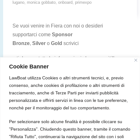
lugano
,
monica gobbato
,
onboard
,
primexpo
Se vuoi venire in Fiera con noi o desideri
supportarci come
Sponsor
Bronze
,
Silver
o
Gold
scrivici
e ti daremo tutte le informazioni che necessiti!!
Cookie Banner
Vuoi saperne di più sull’Associazione e sui prossimi
LawBoat utilizza Cookies o altri strumenti tecnici, e, previo
eventi?
consenso, anche cookies di profilazione o altri strumenti di
tracciamento, anche di Terze Parti per inviarti pubblicità
Offriremo un 20% di sconto a chi si iscriverà dopo
personalizzata e offrirti servizi in linea con le tue preferenze,
essere venuto a trovarci in Fiera.
nonchè per il monitoraggio del tuo comportamento.
Ti aspettiamo!!
Per selezionare solo alcune finalità è possibile cliccare su
"Personalizza". Chiudendo questo banner, tramite il comando
"Rifiuta Tutto", continuerai la navigazione del sito con i soli