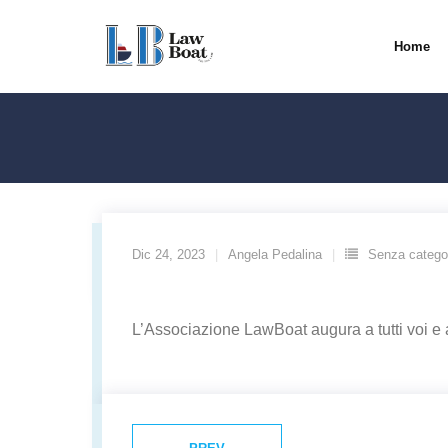
Skip
to
Home
content
Dic 24, 2023
Angela Pedalina
Senza catego
L’Associazione LawBoat augura a tutti voi e a