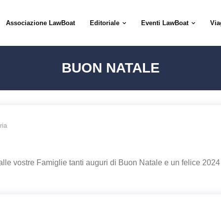
Associazione LawBoat
Editoriale
Eventi LawBoat
Via
BUON NATALE
ria
lle vostre Famiglie tanti auguri di Buon Natale e un felice 2024